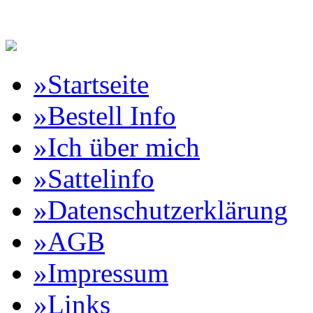
Reitartikelbörse Online Vertr
»Startseite
»Bestell Info
»Ich über mich
»Sattelinfo
»Datenschutzerklärung
»AGB
»Impressum
»Links