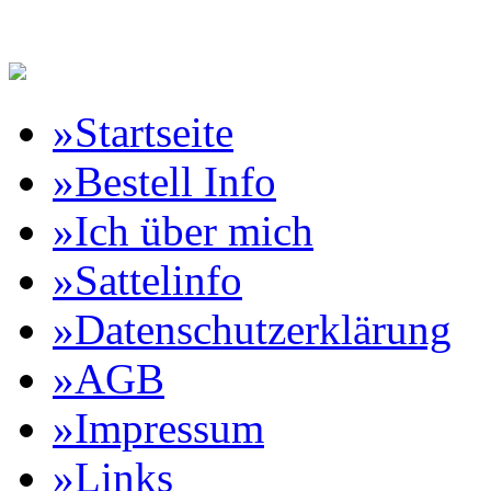
Reitartikelbörse Online Vertr
»Startseite
»Bestell Info
»Ich über mich
»Sattelinfo
»Datenschutzerklärung
»AGB
»Impressum
»Links