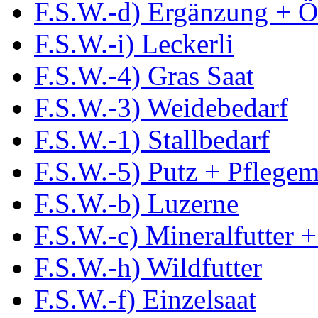
F.S.W.-d) Ergänzung + Ö
F.S.W.-i) Leckerli
F.S.W.-4) Gras Saat
F.S.W.-3) Weidebedarf
F.S.W.-1) Stallbedarf
F.S.W.-5) Putz + Pflegemi
F.S.W.-b) Luzerne
F.S.W.-c) Mineralfutter +
F.S.W.-h) Wildfutter
F.S.W.-f) Einzelsaat