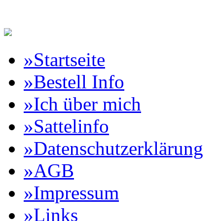
Reitartikelbörse Online Vertr
»Startseite
»Bestell Info
»Ich über mich
»Sattelinfo
»Datenschutzerklärung
»AGB
»Impressum
»Links