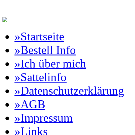
Reitartikelbörse Online Vertr
»Startseite
»Bestell Info
»Ich über mich
»Sattelinfo
»Datenschutzerklärung
»AGB
»Impressum
»Links