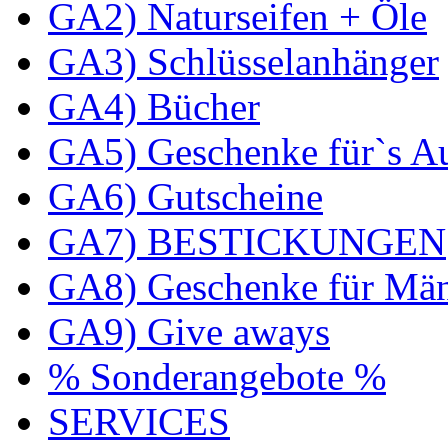
GA2) Naturseifen + Öle
GA3) Schlüsselanhänger
GA4) Bücher
GA5) Geschenke für`s A
GA6) Gutscheine
GA7) BESTICKUNGEN
GA8) Geschenke für Mä
GA9) Give aways
% Sonderangebote %
SERVICES