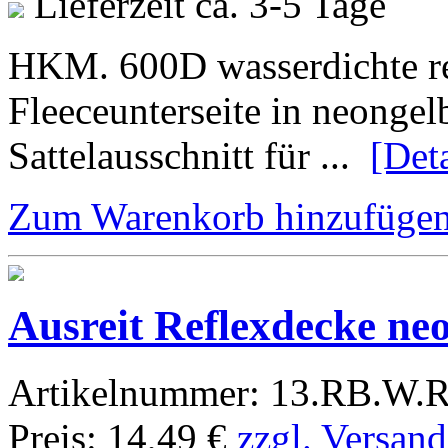
Lieferzeit ca. 3-5 Tage
HKM. 600D wasserdichte ref
Fleeceunterseite in neongel
Sattelausschnitt für ...
[Deta
Zum Warenkorb hinzufüge
Ausreit Reflexdecke ne
Artikelnummer:
13.RB.W.R
Preis:
14,49 €
zzgl. Versand