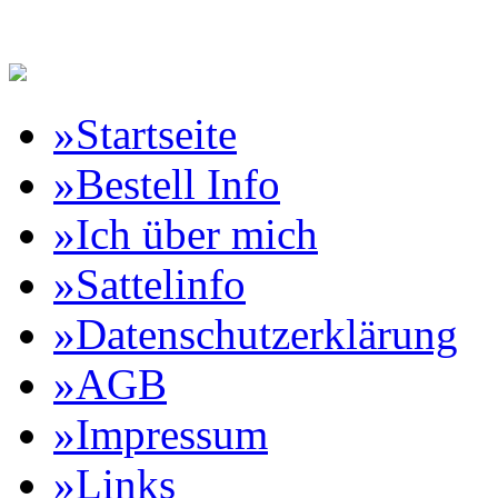
Reitartikelbörse Online Vertr
»Startseite
»Bestell Info
»Ich über mich
»Sattelinfo
»Datenschutzerklärung
»AGB
»Impressum
»Links