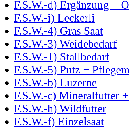
F.S.W.-d) Ergänzung + Ö
F.S.W.-i) Leckerli
F.S.W.-4) Gras Saat
F.S.W.-3) Weidebedarf
F.S.W.-1) Stallbedarf
F.S.W.-5) Putz + Pflegemi
F.S.W.-b) Luzerne
F.S.W.-c) Mineralfutter +
F.S.W.-h) Wildfutter
F.S.W.-f) Einzelsaat