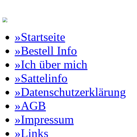
Reitartikelbörse Online Vertr
»Startseite
»Bestell Info
»Ich über mich
»Sattelinfo
»Datenschutzerklärung
»AGB
»Impressum
»Links