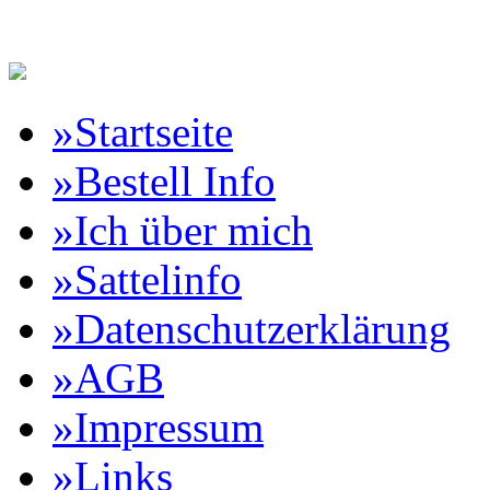
Reitartikelbörse Online Vertr
»Startseite
»Bestell Info
»Ich über mich
»Sattelinfo
»Datenschutzerklärung
»AGB
»Impressum
»Links