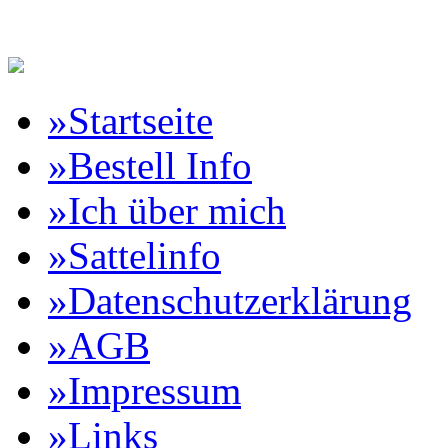
Reitartikelbörse Online Vertr
»Startseite
»Bestell Info
»Ich über mich
»Sattelinfo
»Datenschutzerklärung
»AGB
»Impressum
»Links