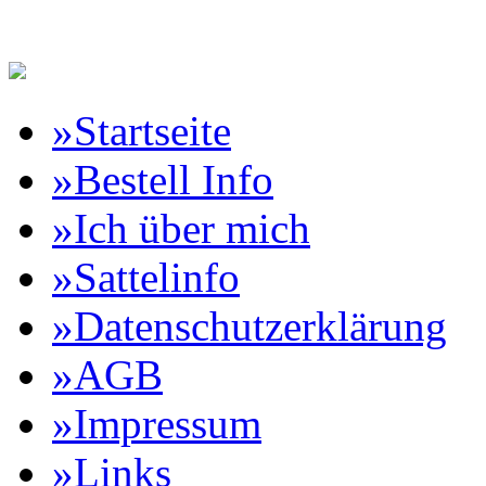
Reitartikelbörse Online Vertr
»Startseite
»Bestell Info
»Ich über mich
»Sattelinfo
»Datenschutzerklärung
»AGB
»Impressum
»Links