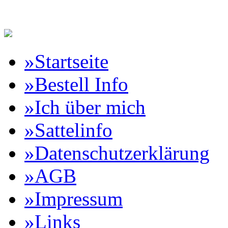
Reitartikelbörse Online Vertr
»Startseite
»Bestell Info
»Ich über mich
»Sattelinfo
»Datenschutzerklärung
»AGB
»Impressum
»Links