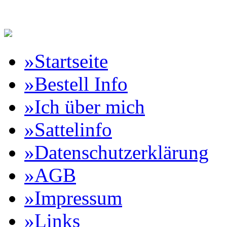
Reitartikelbörse Online Vertr
»Startseite
»Bestell Info
»Ich über mich
»Sattelinfo
»Datenschutzerklärung
»AGB
»Impressum
»Links