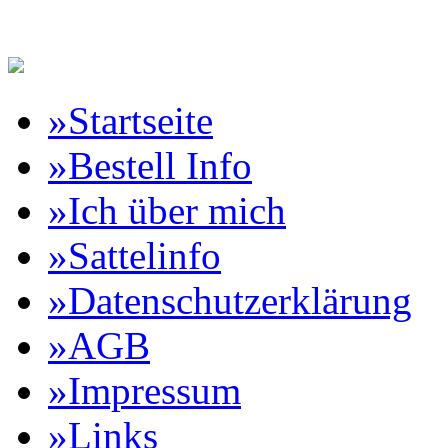
Reitartikelbörse Online Vertr
»Startseite
»Bestell Info
»Ich über mich
»Sattelinfo
»Datenschutzerklärung
»AGB
»Impressum
»Links