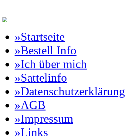
Reitartikelbörse Online Vertr
»Startseite
»Bestell Info
»Ich über mich
»Sattelinfo
»Datenschutzerklärung
»AGB
»Impressum
»Links