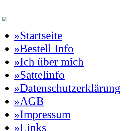
Reitartikelbörse Online Vertr
»Startseite
»Bestell Info
»Ich über mich
»Sattelinfo
»Datenschutzerklärung
»AGB
»Impressum
»Links