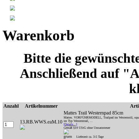
Warenkorb
Bitte die gewünscht
Anschließend auf "
k
Anzahl
Artikelnummer
Arti
Mattes Trail Westernpad 85cm
Mattes. VORFÜHRMODELL, Trailpad im Westernstil, square,
13.RB.WWS.eaM.10
im Typ Westerntrail, ...
[Details...]
Gemäß §19 UStG ohne Umsatzsteuer
Lieferzeit ca. 3-5 Tage