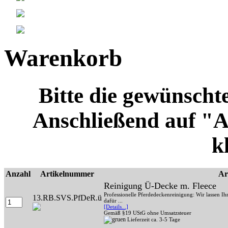
Warenkorb
Bitte die gewünscht
Anschließend auf "
k
Anzahl
Artikelnummer
Ar
Reinigung Ü-Decke m. Fleece
Professionelle Pferdedeckenreinigung: Wir lassen Ih
13.RB.SVS.PfDeR.ü
dafür ...
[Details...]
Gemäß §19 UStG ohne Umsatzsteuer
Lieferzeit ca. 3-5 Tage