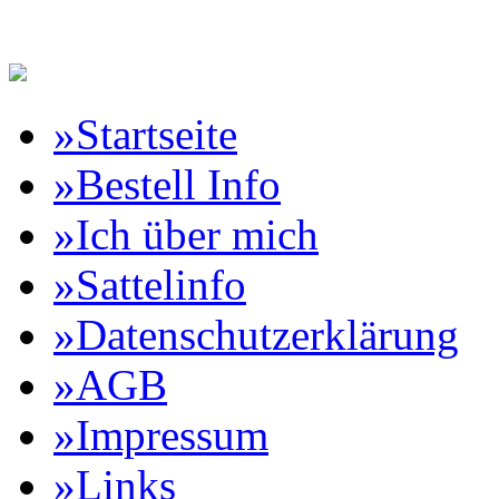
Reitartikelbörse Online Vertr
»Startseite
»Bestell Info
»Ich über mich
»Sattelinfo
»Datenschutzerklärung
»AGB
»Impressum
»Links